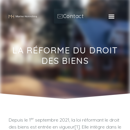
Contact
LA RÉFORME DU DROIT
DES BIENS
er
Depuis le 1
septembre 2021, la loi réformant le droit
des biens est entrée en vigueur[1]. Elle intègre dans le